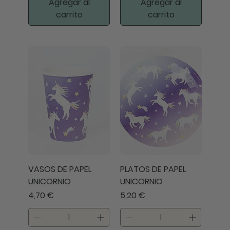
Agregar al
Agregar al
carrito
carrito
VASOS DE PAPEL
PLATOS DE PAPEL
UNICORNIO
UNICORNIO
Precio
Precio
4,70 €
5,20 €