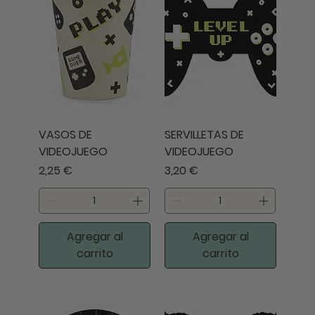
VASOS DE
SERVILLETAS DE
VIDEOJUEGO
VIDEOJUEGO
Precio
Precio
2,25 €
3,20 €
Agregar al
Agregar al
carrito
carrito