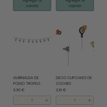
Agregar al
Agregar al
carrito
carrito
GUIRNALDA DE
DECO CUPCAKES DE
PODIO TROFEO
COCHES
Precio
Precio
3,30 €
2,10 €