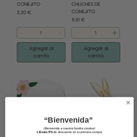
CONEJITO
CHUCHES DE
CONEJITO
Precio
3,20 €
Precio
5,10 €
Agregar al
Agregar al
carrito
carrito
“Bienvenida”
¡Bienvenida a nuestra familia creativa!
Llévate 5%
de descuento en tu primera compra