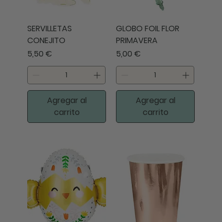
SERVILLETAS
GLOBO FOIL FLOR
CONEJITO
PRIMAVERA
Precio
Precio
5,50 €
5,00 €
Agregar al
Agregar al
carrito
carrito