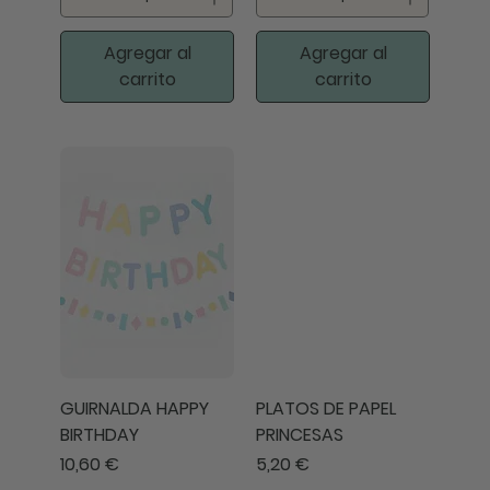
Agregar al
Agregar al
carrito
carrito
GUIRNALDA HAPPY
PLATOS DE PAPEL
BIRTHDAY
PRINCESAS
Precio
Precio
10,60 €
5,20 €