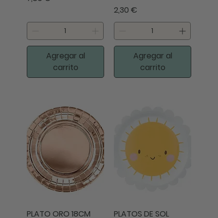
Precio
2,30 €
Agregar al
Agregar al
carrito
carrito
PLATO ORO 18CM
PLATOS DE SOL