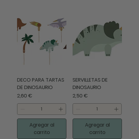
DECO PARA TARTAS
SERVILLETAS DE
DE DINOSAURIO
DINOSAURIO
Precio
Precio
2,60 €
2,50 €
Agregar al
Agregar al
carrito
carrito