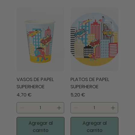
VASOS DE PAPEL
PLATOS DE PAPEL
SUPERHEROE
SUPERHEROE
Precio
Precio
4,70 €
5,20 €
Agregar al
Agregar al
carrito
carrito