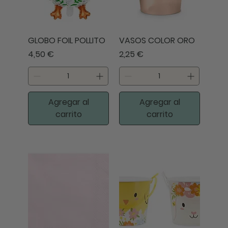
GLOBO FOIL POLLITO
VASOS COLOR ORO
Precio
Precio
4,50 €
2,25 €
Agregar al
Agregar al
carrito
carrito