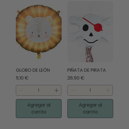
GLOBO DE LEÓN
PIÑATA DE PIRATA
Precio
Precio
5,10 €
26,50 €
Agregar al
Agregar al
carrito
carrito