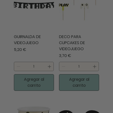
GUIRNALDA DE
DECO PARA
VIDEOJUEGO
CUPCAKES DE
VIDEOJUEGO
Precio
5,20 €
Precio
3,70 €
Agregar al
Agregar al
carrito
carrito