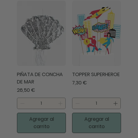
PIÑATA DE CONCHA
TOPPER SUPERHEROE
DE MAR
Precio
7,30 €
Precio
26,50 €
Agregar al
Agregar al
carrito
carrito