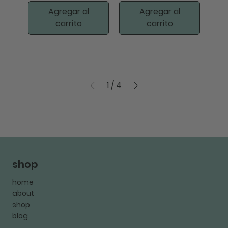
Agregar al
Agregar al
carrito
carrito
1
/
4
shop
home
about
shop
blog