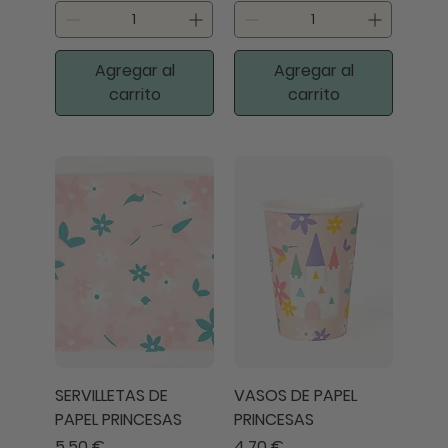
Agregar al
Agregar al
carrito
carrito
SERVILLETAS DE
VASOS DE PAPEL
PAPEL PRINCESAS
PRINCESAS
Precio
Precio
5,50 €
4,70 €