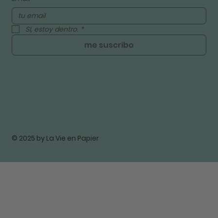
SI, estoy dentro.
*
me suscribo
© 2025 by La Vie en Papier