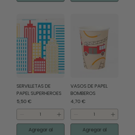
SERVILLETAS DE
VASOS DE PAPEL
PAPEL SUPERHEROES
BOMBEROS
Precio
Precio
5,50 €
4,70 €
Agregar al
Agregar al