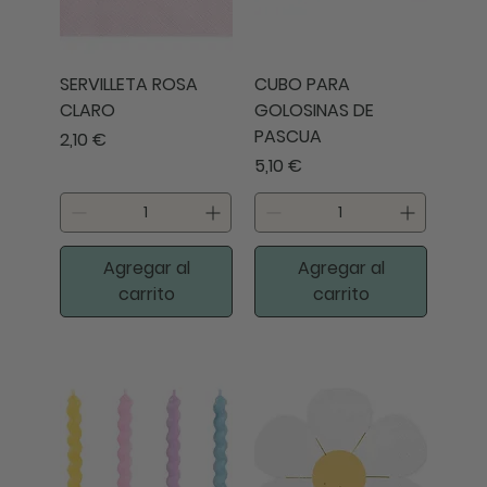
SERVILLETA ROSA
CUBO PARA
CLARO
GOLOSINAS DE
PASCUA
Precio
2,10 €
Precio
5,10 €
Agregar al
Agregar al
carrito
carrito