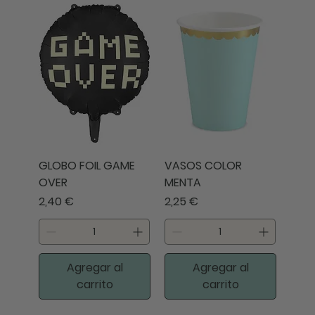
GLOBO FOIL GAME
VASOS COLOR
OVER
MENTA
Precio
Precio
2,40 €
2,25 €
Agregar al
Agregar al
carrito
carrito