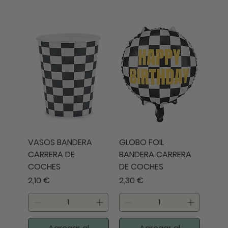
VASOS BANDERA
GLOBO FOIL
CARRERA DE
BANDERA CARRERA
COCHES
DE COCHES
Precio
Precio
2,10 €
2,30 €