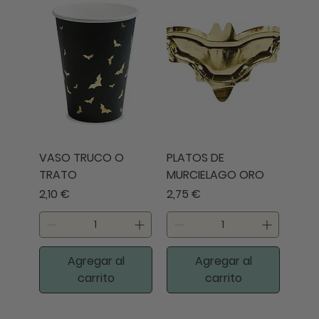
VASO TRUCO O
PLATOS DE
TRATO
MURCIELAGO ORO
Precio
Precio
2,10 €
2,75 €
Agregar al
Agregar al
carrito
carrito