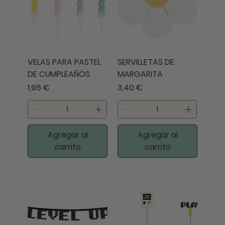
VELAS PARA PASTEL
SERVILLETAS DE
DE CUMPLEAÑOS
MARGARITA
Precio
Precio
1,95 €
3,40 €
Agregar al
Agregar al
carrito
carrito