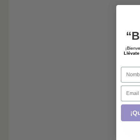
“B
¡Bienve
Llévate
Name
Email
¡Qu