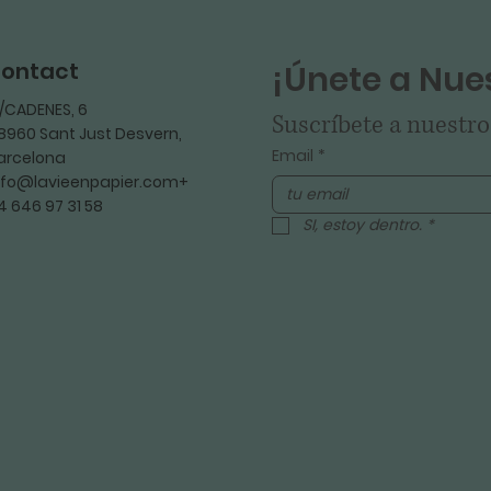
ontact
¡Únete a Nues
/CADENES, 6
Suscríbete a nuestro
8960 Sant Just Desvern,
Email
*
arcelona
nfo@lavieenpapier.com+
4 646 97 31 58
SI, estoy dentro.
*