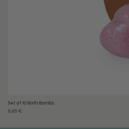
Set of 10 Bath Bombs
Precio
6,95 €