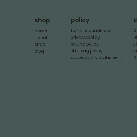
policy
c
shop
terms & conditions
C
home
privacy policy
0
about
refund policy
B
shop
shipping policy
i
blog
accessibility statement
3