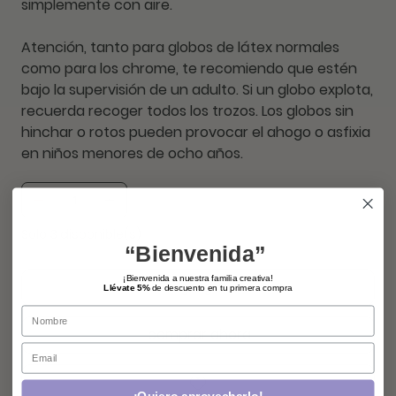
simplemente con aire.
Atención
, tanto para globos de látex normales
como para los chrome, te recomiendo que estén
bajo la supervisión de un adulto. Si un globo explota,
recuerda recoger todos los trozos. Los globos sin
hinchar o rotos pueden provocar el ahogo o asfixia
en niños menores de ocho años.
Solo 3 disponible(s)
“Bienvenida”
¡Bienvenida a nuestra familia creativa!
agregar
Llévate 5%
de descuento en tu primera compra
Name
comprar ahora
Email