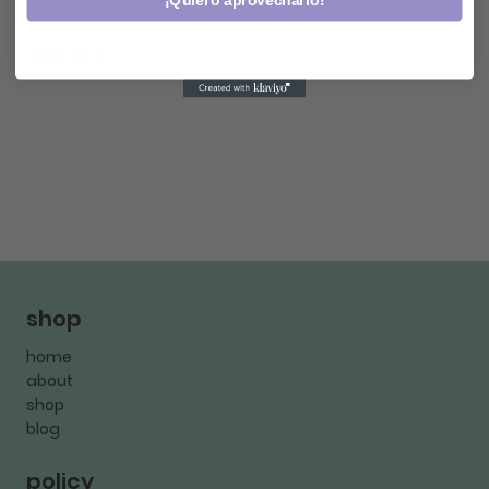
¡Quiero aprovecharlo!
shop
home
about
shop
blog
policy