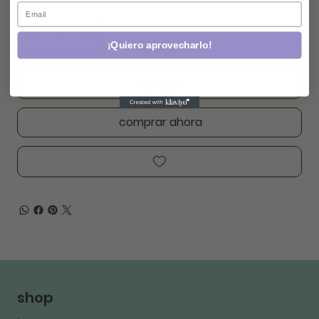
Email
¡Quiero aprovecharlo!
agregar
comprar ahora
shop