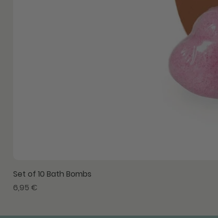
Set of 10 Bath Bombs
Precio
6,95 €