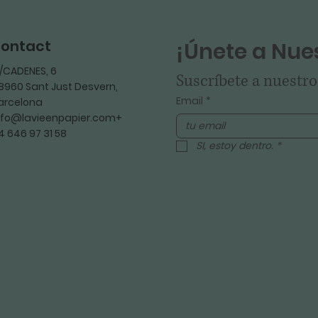
ontact
¡Únete a Nues
/CADENES, 6
Suscríbete a nuestro
8960 Sant Just Desvern,
Email
*
arcelona
nfo@lavieenpapier.com+
4 646 97 31 58
SI, estoy dentro.
*