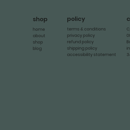
policy
c
shop
terms & conditions
C
home
privacy policy
0
about
refund policy
B
shop
shipping policy
i
blog
accessibility statement
3