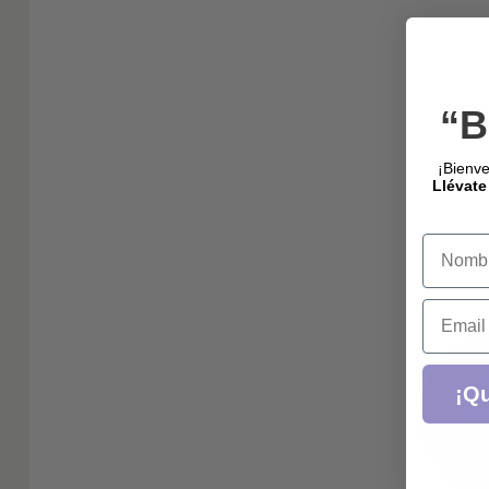
“B
¡Bienve
Llévate
Name
Email
¡Qu