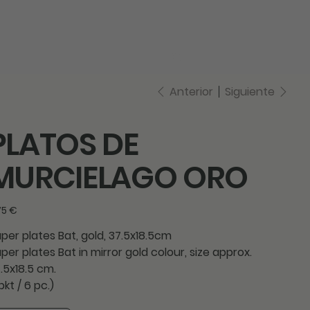
log in
Anterior
Siguiente
PLATOS DE
MURCIELAGO ORO
cio
75 €
per plates Bat, gold, 37.5x18.5cm
per plates Bat in mirror gold colour, size approx.
.5x18.5 cm.
 pkt / 6 pc.)