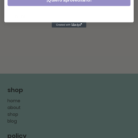
¡Quiero aprovecharlo!
shop
home
about
shop
blog
policy