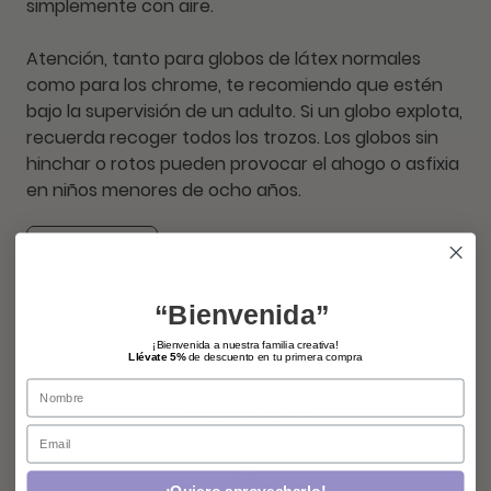
simplemente con aire.
Atención
, tanto para globos de látex normales
como para los chrome, te recomiendo que estén
bajo la supervisión de un adulto. Si un globo explota,
recuerda recoger todos los trozos. Los globos sin
hinchar o rotos pueden provocar el ahogo o asfixia
en niños menores de ocho años.
Solo 2 disponible(s)
“Bienvenida”
¡Bienvenida a nuestra familia creativa!
agregar
Llévate 5%
de descuento en tu primera compra
Name
comprar ahora
Email