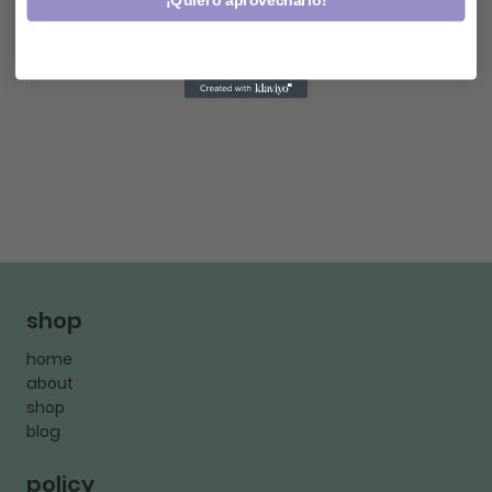
¡Quiero aprovecharlo!
shop
home
about
shop
blog
policy