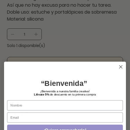
Así que no hay excusa para no hacer tu tarea.
Doble uso: estuche y portalápices de sobremesa
Material: silicona
Solo 1 disponible(s)
agregar
comprar ahora
“Bienvenida”
¡Bienvenida a nuestra familia creativa!
Llévate 5%
de descuento en tu primera compra
Name
Email