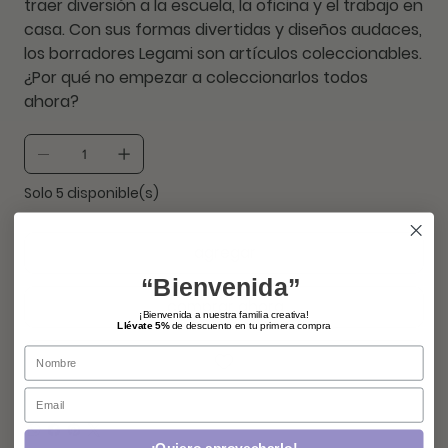
traer diversión a la escuela, la oficina y el trabajo en
casa. Con sus formas divertidas y diseños audaces,
los borradores Legami son artículos coleccionables.
¿Por qué no empezar a coleccionarlos todos
ahora?
Solo 5 disponible(s)
agregar
“Bienvenida”
comprar ahora
¡Bienvenida a nuestra familia creativa!
Llévate 5%
de descuento en tu primera compra
Name
Email