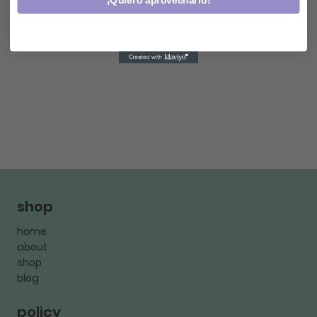
¡Quiero aprovecharlo!
shop
home
about
shop
blog
policy