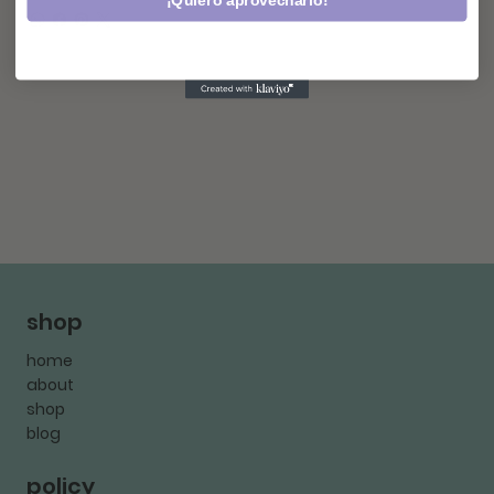
¡Quiero aprovecharlo!
shop
home
about
shop
blog
policy