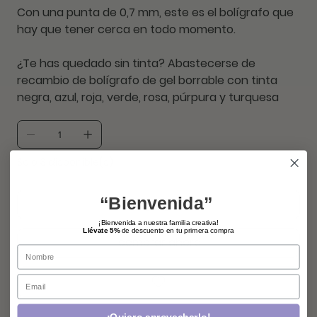
Con una punta de 0,7 mm, este es el bolígrafo que
hay que tener cerca en todo momento.
¿Te has quedado sin tinta? Abastecerse de
recambio de bolígrafo de gel borrable con tinta
negra, azul, roja, verde, rosa, púrpura y turquesa
Solo 3 disponible(s)
“Bienvenida”
agregar
¡Bienvenida a nuestra familia creativa!
Llévate 5%
de descuento en tu primera compra
comprar ahora
Name
Email