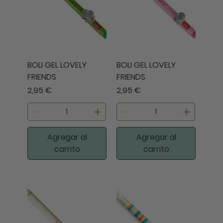
BOLI GEL LOVELY
BOLI GEL LOVELY
FRIENDS
FRIENDS
Precio
Precio
2,95 €
2,95 €
Agregar al
Agregar al
carrito
carrito