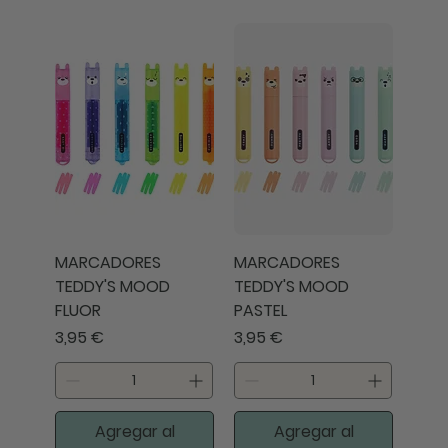
MARCADORES
MARCADORES
TEDDY'S MOOD
TEDDY'S MOOD
FLUOR
PASTEL
Precio
Precio
3,95 €
3,95 €
Agregar al
Agregar al