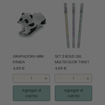
GRAPADORA MINI
SET 3 BOLIS GEL
PANDA
MULTICOLOR TWIST
Precio
Precio
4,95 €
4,95 €
Agregar al
Agregar al
carrito
carrito