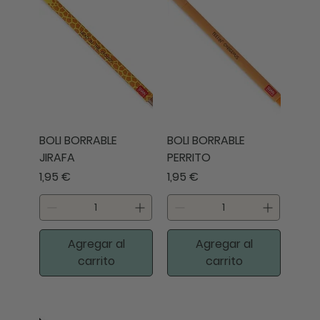
BOLI BORRABLE
BOLI BORRABLE
JIRAFA
PERRITO
Precio
Precio
1,95 €
1,95 €
Agregar al
Agregar al
carrito
carrito