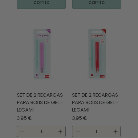
carrito
carrito
SET DE 2 RECARGAS
SET DE 2 RECARGAS
PARA BOLIS DE GEL -
PARA BOLIS DE GEL -
LEGAMI
LEGAMI
Precio
Precio
3,95 €
3,95 €