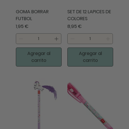
GOMA BORRAR
SET DE 12 LAPICES DE
FUTBOL
COLORES
Precio
Precio
1,95 €
8,95 €
Agregar al
Agregar al
carrito
carrito