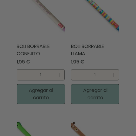
BOLI BORRABLE
BOLI BORRABLE
CONEJITO
LLAMA
Precio
Precio
1,95 €
1,95 €
Agregar al
Agregar al
carrito
carrito