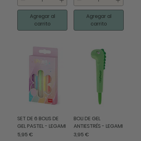
Agregar al
Agregar al
carrito
carrito
SET DE 6 BOLIS DE
BOLI DE GEL
GEL PASTEL - LEGAMI
ANTIESTRÉS - LEGAMI
Precio
Precio
5,95 €
3,95 €