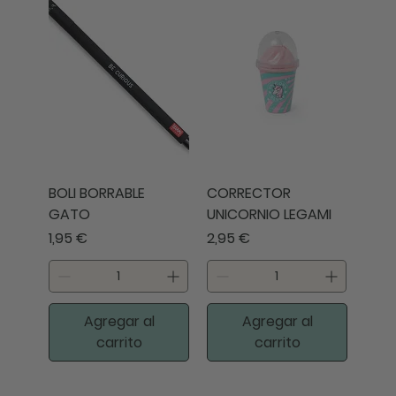
BOLI BORRABLE
CORRECTOR
GATO
UNICORNIO LEGAMI
Precio
Precio
1,95 €
2,95 €
Agregar al
Agregar al
carrito
carrito