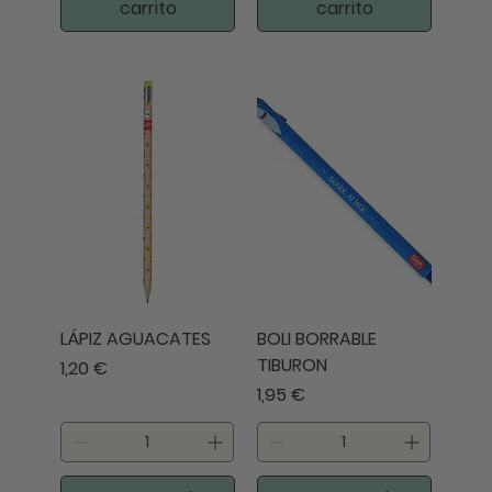
carrito
carrito
LÁPIZ AGUACATES
BOLI BORRABLE
TIBURON
Precio
1,20 €
Precio
1,95 €