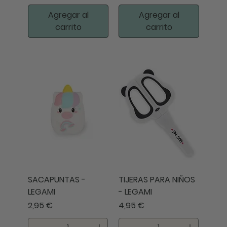
Agregar al
Agregar al
carrito
carrito
SACAPUNTAS -
TIJERAS PARA NIÑOS
LEGAMI
- LEGAMI
Precio
Precio
2,95 €
4,95 €