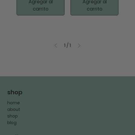
Agregar al
Agregar al
carrito
carrito
1
/
1
shop
home
about
shop
blog