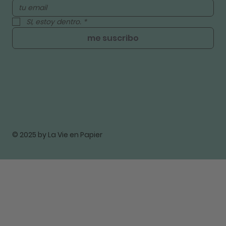
SI, estoy dentro.
*
me suscribo
© 2025 by La Vie en Papier