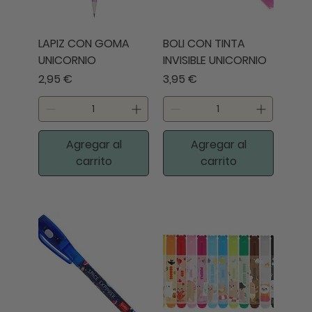
LAPIZ CON GOMA
BOLI CON TINTA
UNICORNIO
INVISIBLE UNICORNIO
Precio
Precio
2,95 €
3,95 €
Agregar al
Agregar al
carrito
carrito