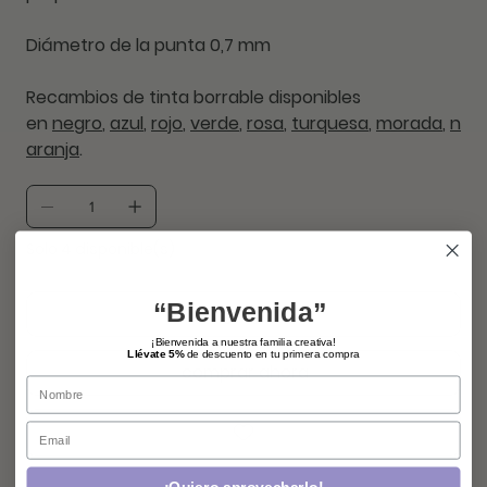
Diámetro de la punta 0,7 mm
Recambios de tinta borrable disponibles
en
negro
,
azul
,
rojo
,
verde
,
rosa
,
turquesa
,
morada
,
n
aranja
.
Solo 4 disponible(s)
“Bienvenida”
agregar
¡Bienvenida a nuestra familia creativa!
Llévate 5%
de descuento en tu primera compra
comprar ahora
Name
Email