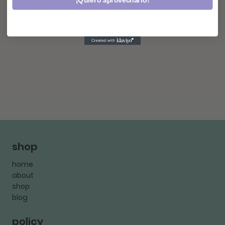
¡Quiero aprovecharlo!
shop
home
about
shop
blog
policy