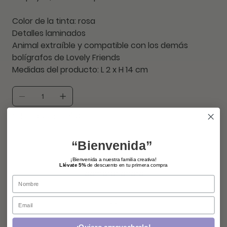
Color de la tinta: rosa
Detalles laminados
Animal extraíble y compatible con los demás
bolígrafos de Lovely Friends
Medidas del producto: L 2 x H 14 cm
Solo 5 disponible(s)
“Bienvenida”
agregar
¡Bienvenida a nuestra familia creativa!
Llévate 5%
de descuento en tu primera compra
comprar ahora
Name
Email