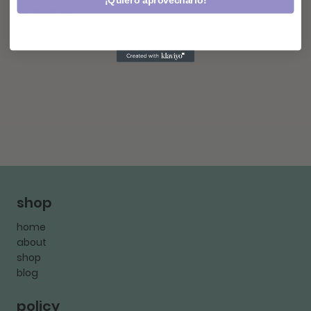
¡Quiero aprovecharlo!
shop
home
about
shop
blog
policy