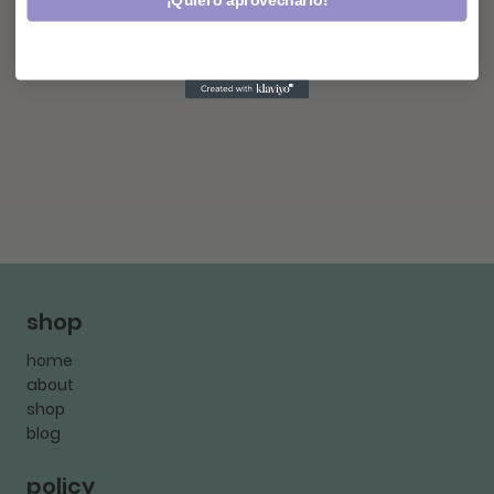
¡Quiero aprovecharlo!
shop
home
about
shop
blog
policy