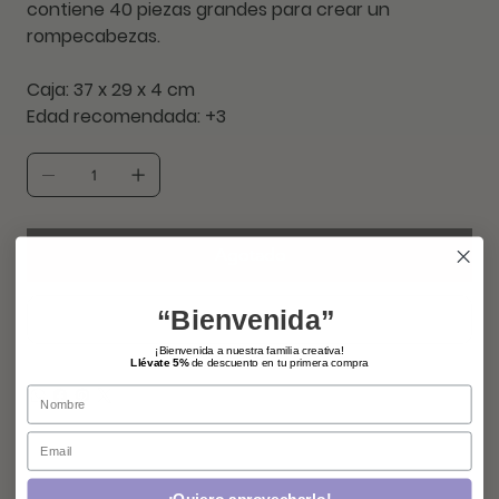
contiene
40 piezas grandes
para crear un
rompecabezas.
Caja: 37 x 29 x 4 cm
Edad recomendada:
+3
Agotado
“Bienvenida”
¡Bienvenida a nuestra familia creativa!
Llévate 5%
de descuento en tu primera compra
Name
Email