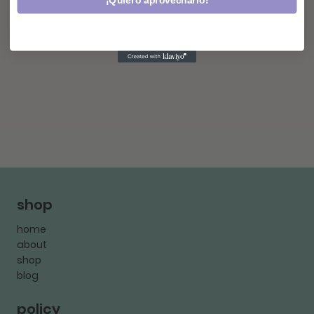
¡Quiero aprovecharlo!
shop
home
about
shop
blog
policy