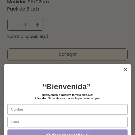
Medidas 25x22cm
Pack de 6 uds
Solo 3 disponible(s)
agregar
comprar ahora
“Bienvenida”
¡Bienvenida a nuestra familia creativa!
Llévate 5%
de descuento en tu primera compra
Name
Email