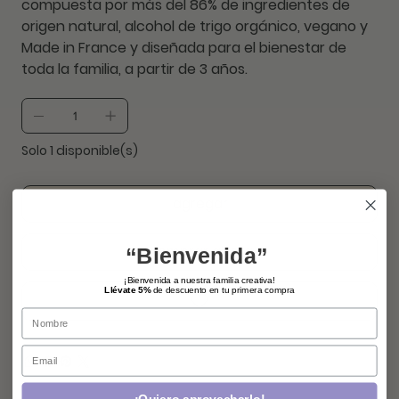
compuesta por más del 86% de ingredientes de
origen natural, alcohol de trigo orgánico, vegano y
Made in France y diseñada para el bienestar de
toda la familia, a partir de 3 años.
Solo 1 disponible(s)
agregar
comprar ahora
“Bienvenida”
¡Bienvenida a nuestra familia creativa!
Llévate 5%
de descuento en tu primera compra
Name
Email