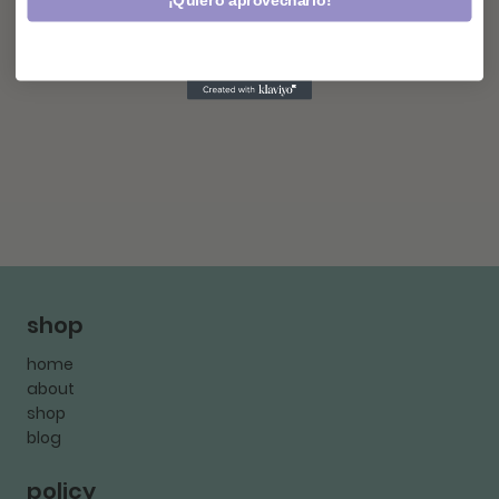
¡Quiero aprovecharlo!
shop
home
about
shop
blog
policy