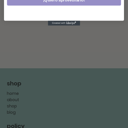
¡Quiero aprovecharlo!
shop
home
about
shop
blog
policy