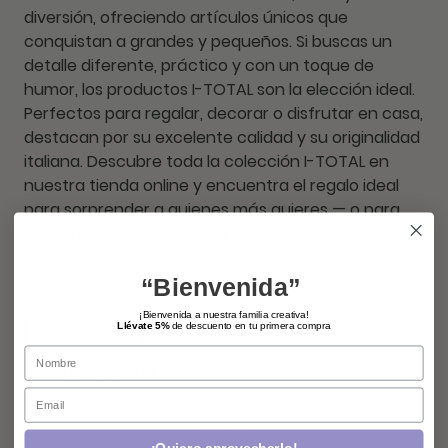
diversión, ofreciendo artículos únicos que
conquistan a grandes y pequeños. Si buscas un
detalle diferente, práctico y con un toque de
humor, los productos I-TOTAL son la elección ideal.
Perfectos para regalar, decorar o disfrutar en casa,
destacan por su excelente calidad y su originalidad
italiana. Descubre toda la colección I-TOTAL en
nuestra tienda online y encuentra el regalo ideal
para sorprender a quienes más quieres — o para
darte un capricho lleno de estilo.
Mas modelos en tienda.
“Bienvenida”
¡Bienvenida a nuestra familia creativa!
Llévate 5%
de descuento en tu primera compra
Name
Solo 1 disponible(s)
Email
agregar