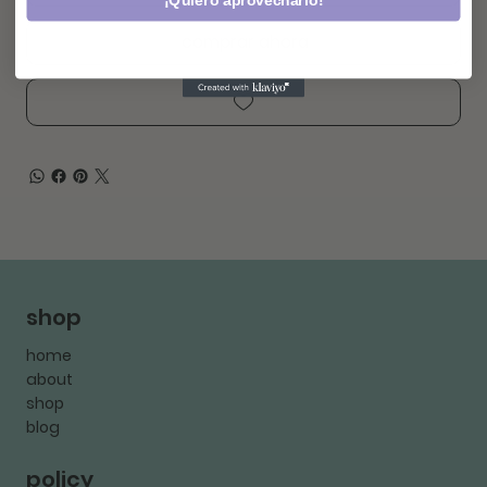
¡Quiero aprovecharlo!
comprar ahora
shop
home
about
shop
blog
policy