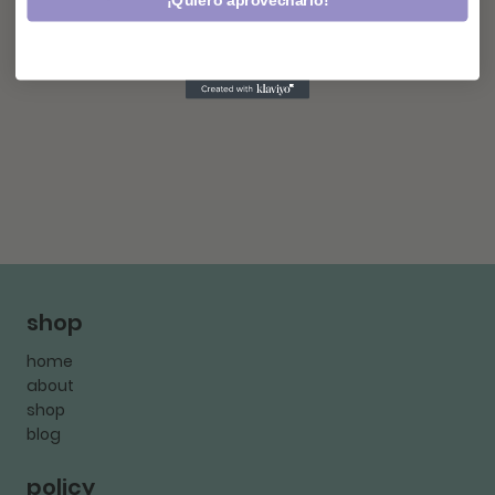
¡Quiero aprovecharlo!
shop
home
about
shop
blog
policy