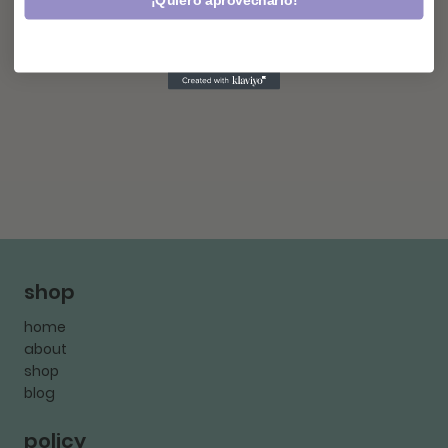
¡Quiero aprovecharlo!
shop
home
about
shop
blog
policy