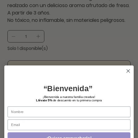
realzado con un delicioso aroma afrutado de fresa.
A partir de 3 años.
No tóxico, no inflamable, sin materiales peligrosos.
Solo 1 disponible(s)
agregar
comprar ahora
“Bienvenida”
¡Bienvenida a nuestra familia creativa!
Llévate 5%
de descuento en tu primera compra
Name
Email