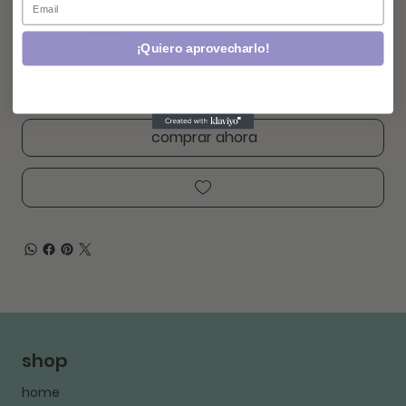
Solo 1 disponible(s)
¡Quiero aprovecharlo!
agregar
comprar ahora
shop
home