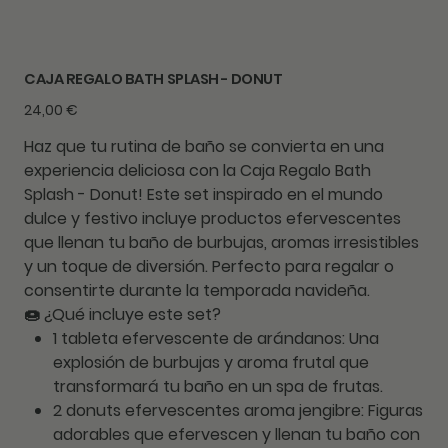
CAJA REGALO BATH SPLASH - DONUT
Precio
24,00 €
Haz que tu rutina de baño se convierta en una
experiencia deliciosa con la
Caja Regalo Bath
Splash - Donut
! Este set inspirado en el mundo
dulce y festivo incluye productos efervescentes
que llenan tu baño de burbujas, aromas irresistibles
y un toque de diversión. Perfecto para regalar o
consentirte durante la temporada navideña.
🍩
¿Qué incluye este set?
1 tableta efervescente de arándanos:
Una
explosión de burbujas y aroma frutal que
transformará tu baño en un spa de frutas.
2 donuts efervescentes aroma jengibre:
Figuras
adorables que efervescen y llenan tu baño con