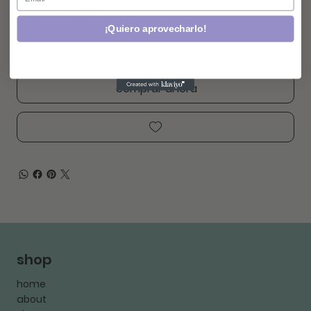
Solo 1 disponible(s)
¡Quiero aprovecharlo!
agregar
comprar ahora
shop
home
about