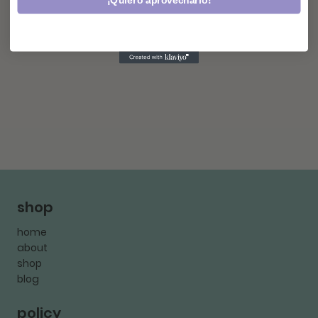
¡Quiero aprovecharlo!
shop
home
about
shop
blog
policy