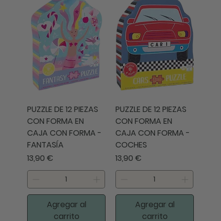
PUZZLE DE 12 PIEZAS
PUZZLE DE 12 PIEZAS
CON FORMA EN
CON FORMA EN
CAJA CON FORMA -
CAJA CON FORMA -
FANTASÍA
COCHES
Precio
Precio
13,90 €
13,90 €
Agregar al
Agregar al
carrito
carrito