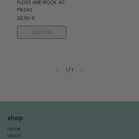
FLOSS AND ROCK 40
PIEZAS
Precio
20,50 €
Agotado
1
/
1
shop
home
about