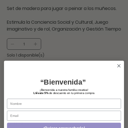
Set de madera para jugar a peinar a los muñecos.
Estimula la Conciencia Social y Cultural, Juego
imaginativo y de rol, Organización y Gestión Tiempo
Solo 1 disponible(s)
agregar
“Bienvenida”
comprar ahora
¡Bienvenida a nuestra familia creativa!
Llévate 5%
de descuento en tu primera compra
Name
Email