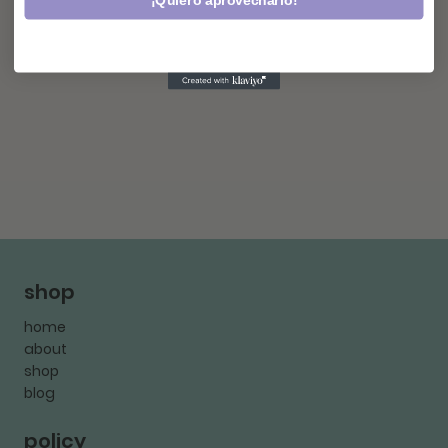
¡Quiero aprovecharlo!
shop
home
about
shop
blog
policy