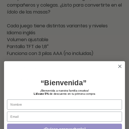
compañeros y colegas. ¿Listo para convertirte en el
ídolo de las masas?
Cada juego tiene distintas variantes y niveles
Idioma inglés
Volumen ajustable
Pantalla TFT de 1,8”
Funciona con 3 pilas AAA (no incluidas)
Solo 2 disponible(s)
“Bienvenida”
¡Bienvenida a nuestra familia creativa!
Llévate 5%
de descuento en tu primera compra
agregar
Name
comprar ahora
Email