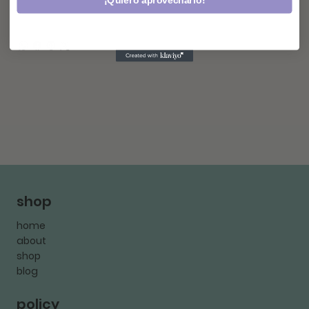
¡Quiero aprovecharlo!
shop
home
about
shop
blog
policy