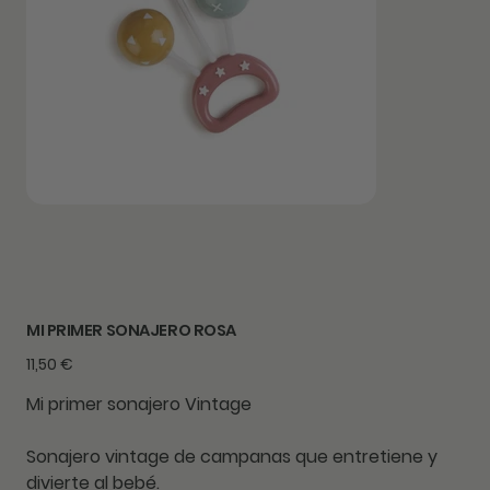
MI PRIMER SONAJERO ROSA
Precio
11,50 €
Mi primer sonajero Vintage
Sonajero vintage de campanas que entretiene y
divierte al bebé.