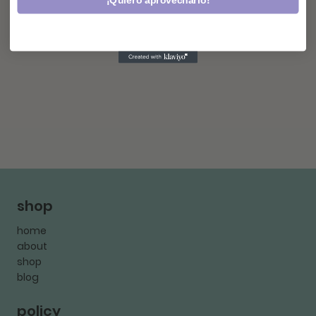
¡Quiero aprovecharlo!
shop
home
about
shop
blog
policy