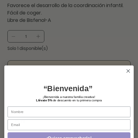
Favorece el desarrollo de la coordinación infantil.
Fácil de coger.
Libre de Bisfenol-A
Solo 1 disponible(s)
agregar
comprar ahora
“Bienvenida”
¡Bienvenida a nuestra familia creativa!
Llévate 5%
de descuento en tu primera compra
Name
Email