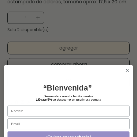
estampado de colores, tamaño aprox. 17,5 x 20 cm.
Solo 2 disponible(s)
agregar
comprar ahora
“Bienvenida”
¡Bienvenida a nuestra familia creativa!
Llévate 5%
de descuento en tu primera compra
Name
Email