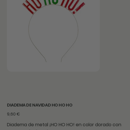
DIADEMA DE NAVIDAD HO HO HO
Precio
9,60 €
Diadema de metal ¡HO HO HO! en color dorado con