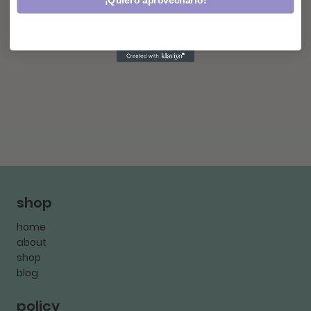
¡Quiero aprovecharlo!
shop
home
about
shop
blog
policy