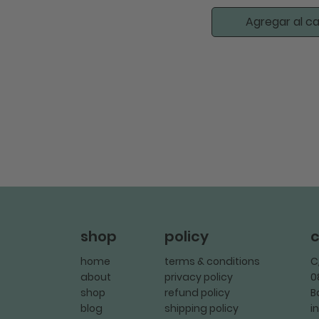
Agregar al ca
policy
c
shop
terms & conditions
C
home
privacy policy
0
about
refund policy
B
shop
shipping policy
i
blog