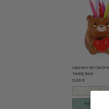
HAPPY BIRTHDAY
PARTY
LEGAMI
Lapicero de Cerámi
Teddy Bear
Precio
12,95 €
Agregar al ca