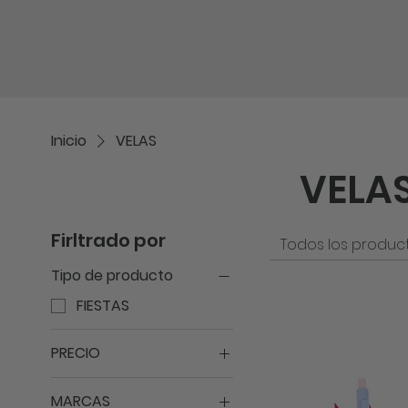
Inicio
Shop
No
Inicio
VELAS
VELA
Firltrado por
Todos los produc
Tipo de producto
FIESTAS
PRECIO
MARCAS
2 €
13 €