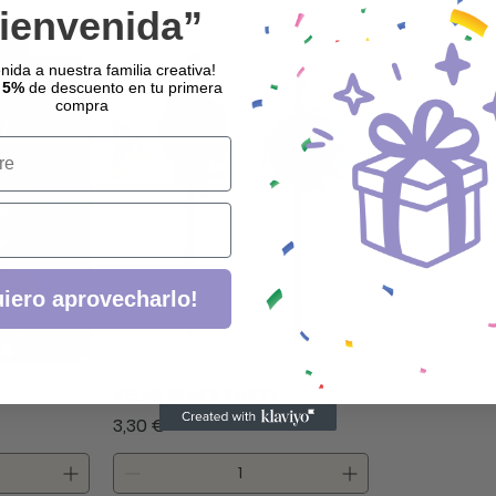
ienvenida”
nida a nuestra familia creativa!
 5%
de descuento en tu primera
compra
iero aprovecharlo!
VELAS SPACE PARTY
Precio
3,30 €