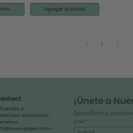
rrito
Agregar al carrito
1
ontact
¡Únete a Nues
/CADENES, 6
Suscríbete a nuestro
8960 Sant Just Desvern,
Email
*
arcelona
nfo@lavieenpapier.com+