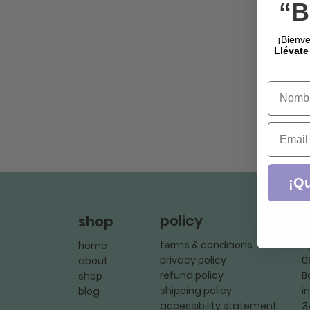
“B
¡Bienve
Llévate
Name
Email
¡Qu
policy
c
shop
terms & conditions
C
home
privacy policy
0
about
refund policy
B
shop
shipping policy
i
blog
accessibility statement
3