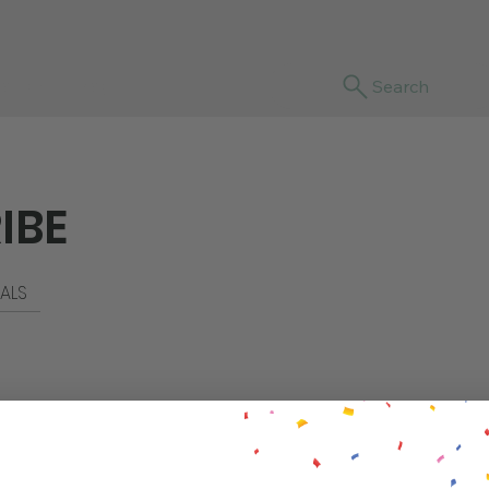
sotras
Blog
Search
IBE
ALS