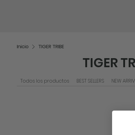
Inicio
Shop
No
Inicio
TIGER TRIBE
TIGER TR
Todos los productos
BEST SELLERS
NEW ARRIV