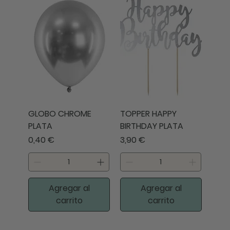
GLOBO CHROME
TOPPER HAPPY
PLATA
BIRTHDAY PLATA
Precio
Precio
0,40 €
3,90 €
Agregar al
Agregar al
carrito
carrito