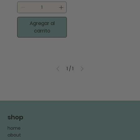
Agregar al
carrito
1
/
1
shop
home
about