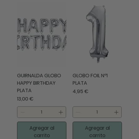
GUIRNALDA GLOBO
GLOBO FOIL Nº1
HAPPY BIRTHDAY
PLATA
PLATA
Precio
4,95 €
Precio
13,00 €
Agregar al
Agregar al
carrito
carrito