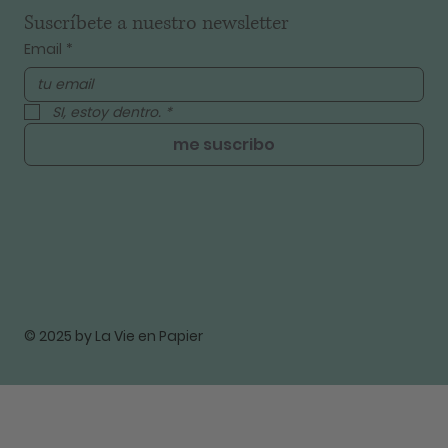
Suscríbete a nuestro newsletter
Email
*
SI, estoy dentro.
*
me suscribo
© 2025 by La Vie en Papier