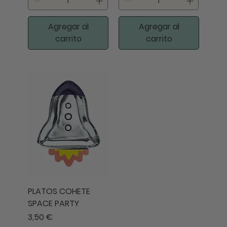
Agregar al
Agregar al
carrito
carrito
PLATOS COHETE
SPACE PARTY
Precio
3,50 €