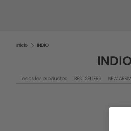
Inicio
Shop
No
Inicio
INDIO
INDI
Todos los productos
BEST SELLERS
NEW ARRIV