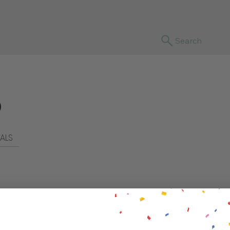
sotras
Blog
Search
O
ALS