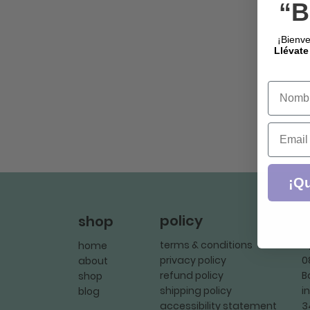
“B
¡Bienve
Llévate
Name
Email
¡Qu
policy
c
shop
terms & conditions
C
home
privacy policy
0
about
refund policy
B
shop
shipping policy
i
blog
accessibility statement
3