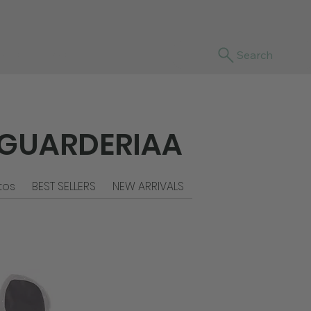
sotras
Blog
Search
 GUARDERIAA
tos
BEST SELLERS
NEW ARRIVALS