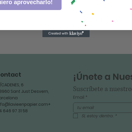
iero aprovecharlo!
1
ontact
¡Únete a Nues
/CADENES, 6
Suscríbete a nuestro
8960 Sant Just Desvern,
Email
*
arcelona
nfo@lavieenpapier.com+
4 646 97 31 58
SI, estoy dentro.
*