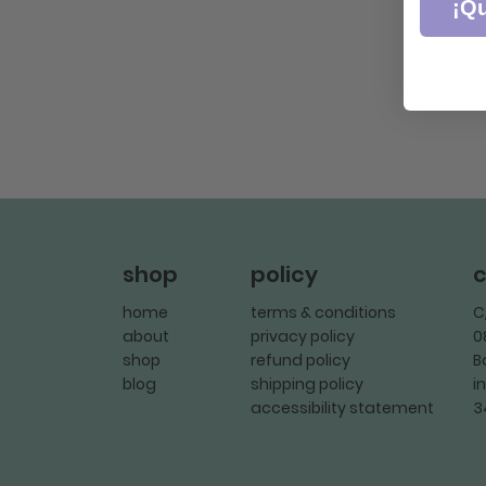
¡Qu
policy
c
shop
terms & conditions
C
home
privacy policy
0
about
refund policy
B
shop
shipping policy
i
blog
accessibility statement
3