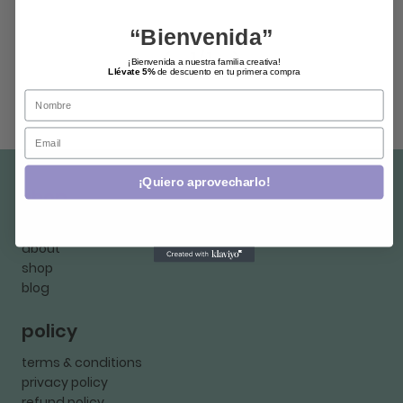
“Bienvenida”
1
/
1
¡Bienvenida a nuestra familia creativa!
Llévate 5%
de descuento en tu primera compra
Name
Email
¡Quiero aprovecharlo!
shop
home
about
shop
blog
policy
terms & conditions
privacy policy
refund policy