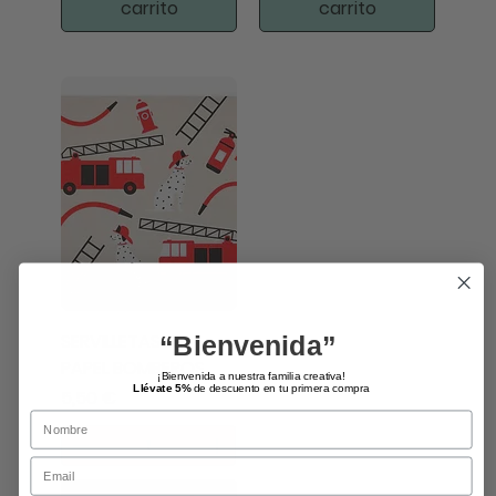
carrito
carrito
SERVILLETAS DE
“Bienvenida”
PAPEL BOMBEROS
¡Bienvenida a nuestra familia creativa!
Llévate 5%
de descuento en tu primera compra
Precio
5,50 €
Name
Email