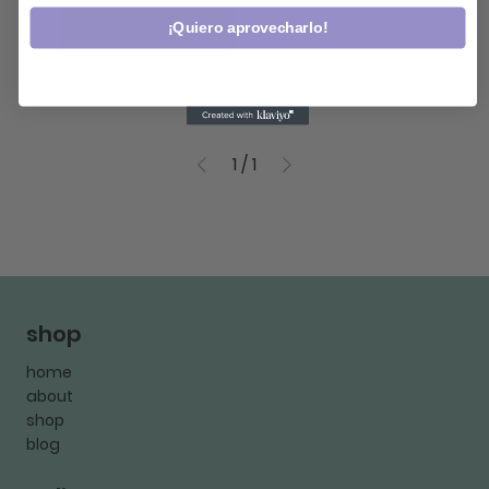
Agregar al
¡Quiero aprovecharlo!
carrito
1
/
1
shop
home
about
shop
blog