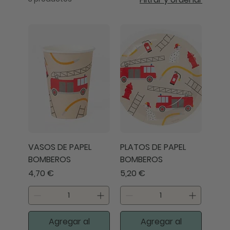
VASOS DE PAPEL
PLATOS DE PAPEL
BOMBEROS
BOMBEROS
Precio
Precio
4,70 €
5,20 €
Agregar al
Agregar al