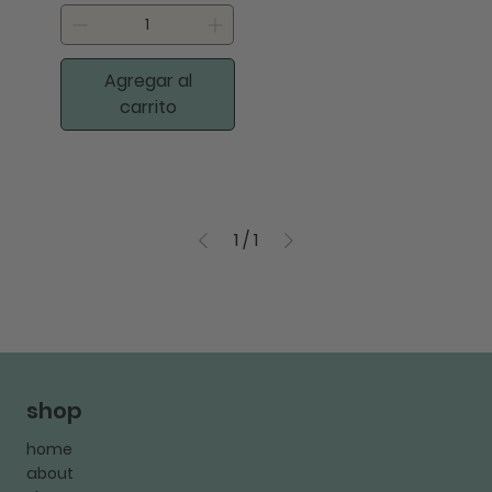
Agregar al
carrito
1
/
1
shop
home
about