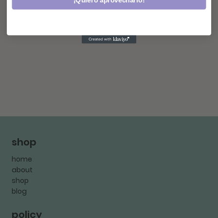
¡Quiero aprovecharlo!
shop
home
about
shop
blog
policy