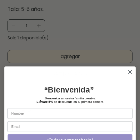
Talla: 5-6 años.
Solo 1 disponible(s)
agregar
comprar ahora
“Bienvenida”
¡Bienvenida a nuestra familia creativa!
Llévate 5%
de descuento en tu primera compra
Name
Email