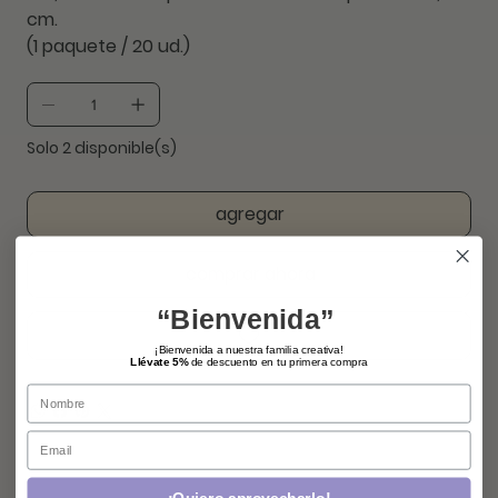
cm.
(1 paquete / 20 ud.)
Solo 2 disponible(s)
agregar
comprar ahora
“Bienvenida”
¡Bienvenida a nuestra familia creativa!
Llévate 5%
de descuento en tu primera compra
Name
Email