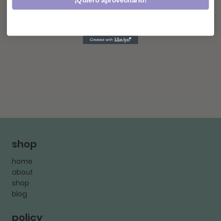
¡Quiero aprovecharlo!
shop
home
about
shop
blog
policy