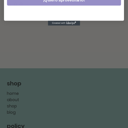
¡Quiero aprovecharlo!
shop
home
about
shop
blog
policy