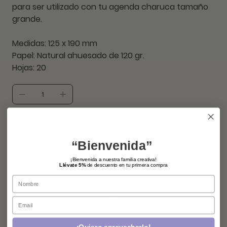
para ser utilizado con tu agenda charuca tamaño
grande.
Medidas: 125 x 190 mm
Papel: Natural ahuesado de 120 gr.
Hojas: 20
Solo 1 disponible(s)
“Bienvenida”
agregar
¡Bienvenida a nuestra familia creativa!
Llévate 5%
de descuento en tu primera compra
comprar ahora
Name
Email