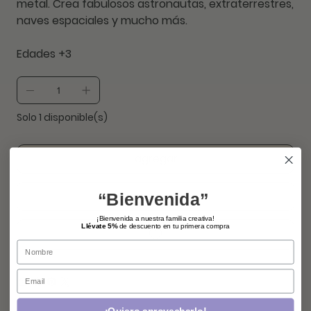
metal. Crea fabulosos astronautas, extraterrestres,
naves espaciales y mucho más.
Edades +3
Solo 1 disponible(s)
agregar
comprar ahora
“Bienvenida”
¡Bienvenida a nuestra familia creativa!
Llévate 5%
de descuento en tu primera compra
Name
Email