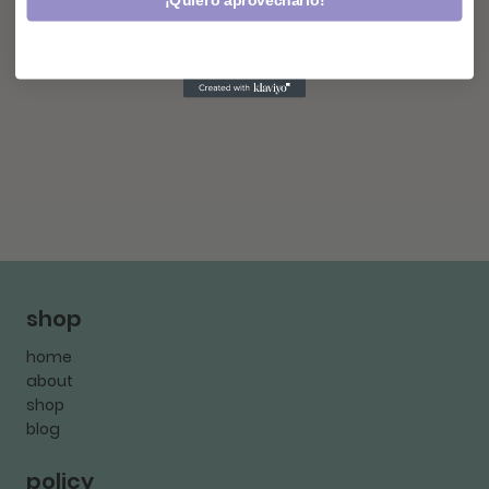
¡Quiero aprovecharlo!
shop
home
about
shop
blog
policy