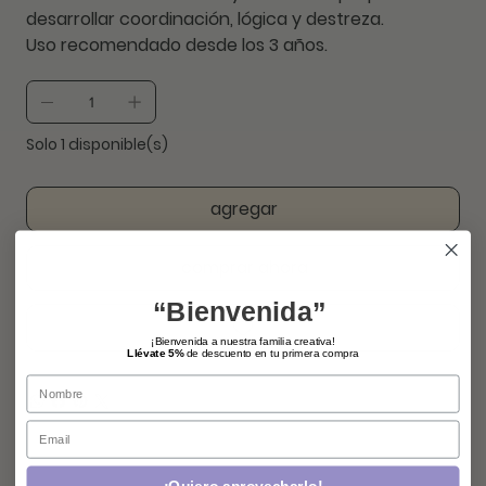
desarrollar coordinación, lógica y destreza.
Uso recomendado desde los 3 años.
Solo 1 disponible(s)
agregar
comprar ahora
“Bienvenida”
¡Bienvenida a nuestra familia creativa!
Llévate 5%
de descuento en tu primera compra
Name
Email