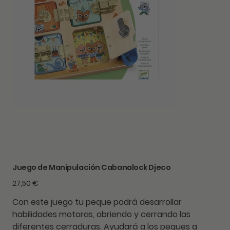
Juego de Manipulación Cabanalock Djeco
Precio
27,50 €
Con este juego tu peque podrá desarrollar
habilidades motoras, abriendo y cerrando las
diferentes cerraduras. Ayudará a los peques a