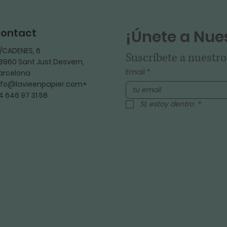
ontact
¡Únete a Nues
/CADENES, 6
Suscríbete a nuestro
8960 Sant Just Desvern,
Email
*
arcelona
nfo@lavieenpapier.com+
4 646 97 31 58
SI, estoy dentro.
*