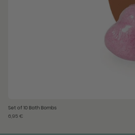
Set of 10 Bath Bombs
Precio
6,95 €