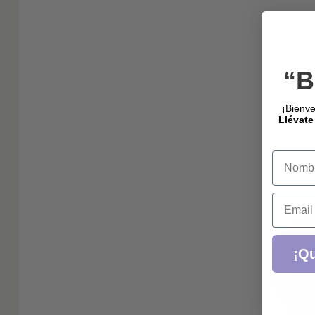
“B
¡Bienve
Llévate
Name
Email
¡Qu