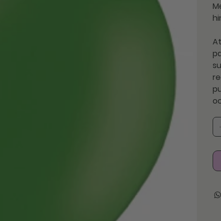
M
hi
At
pa
su
re
pu
o