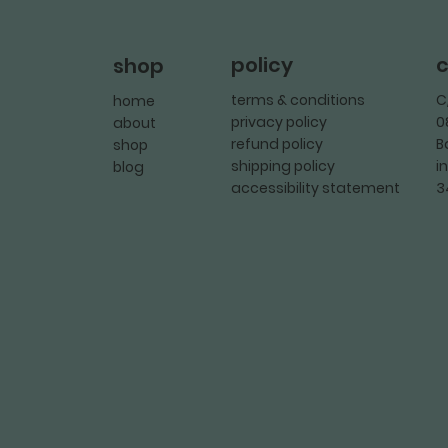
policy
c
shop
terms & conditions
C
home
privacy policy
0
about
refund policy
B
shop
shipping policy
i
blog
accessibility statement
3