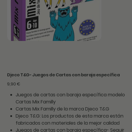
Djeco T&G- Juegos de Cartas con baraja específica
Precio
9,90 €
Juegos de cartas con baraja específica modelo
Cartas Mix Familly
Cartas Mix Familly de la marca Djeco T&G
Djeco T&G: Los productos de esta marca están
fabricados con materiales de la mejor calidad
Juegos de cartas con baraja específica- Seguir