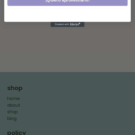
¡Quiero aprovecharlo!
shop
home
about
shop
blog
policy