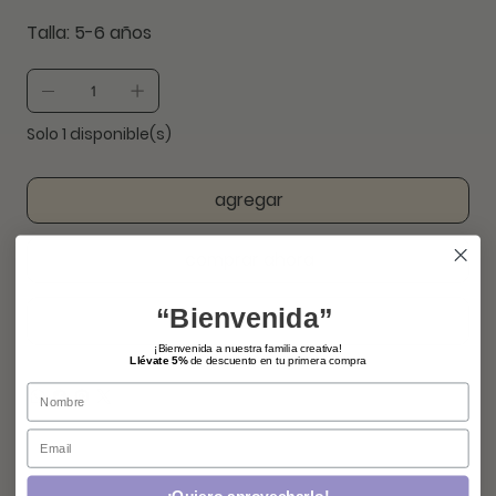
Talla: 5-6 años
Solo 1 disponible(s)
agregar
comprar ahora
“Bienvenida”
¡Bienvenida a nuestra familia creativa!
Llévate 5%
de descuento en tu primera compra
Name
Email