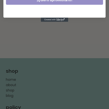
¡Quiero aprovecharlo!
shop
home
about
shop
blog
policy